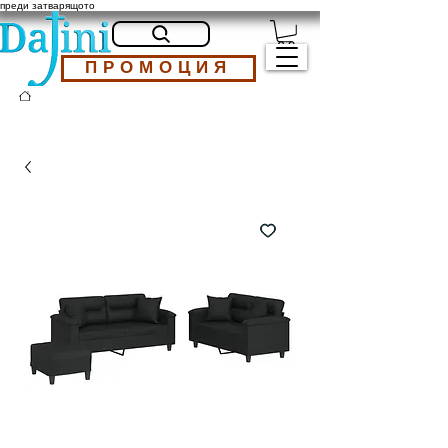
преди затварящото
ПРОМОЦИЯ