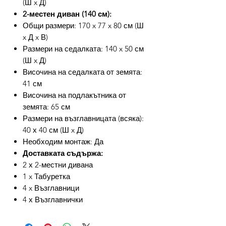
(Ш x Д)
2-местен диван (140 см):
Общи размери: 170 x 77 x 80 см (Ш
x Д x В)
Размери на седалката: 140 x 50 см
(Ш x Д)
Височина на седалката от земята:
41 см
Височина на подлакътника от
земята: 65 см
Размери на възглавницата (всяка):
40 х 40 см (Ш x Д)
Необходим монтаж: Да
Доставката съдържа:
2 х 2-местни дивана
1 x Табуретка
4 x Възглавници
4 х Възглавнички