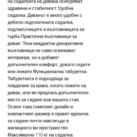
на седалката на дивана осигуряват
здравина и стабилност.Удобна
седалка: Диванът е много удобен с
дебело подплатената седалка,
подлакътниците и възглавницата за
гърба.Практични възглавници за
диван: Тези квадратни декоративни
възглавници не само освежават
интериора, но и добавят
допълнителен комфорт, докато седите
или лежите.Функционална табуретка:
Табуретката е подходяща за
повдигане за крака, когато лежите на
диван, или ви предлага допълнително
място за сядане във вашата стая.
Освен това семплият дизайн и
компактният размер я правят идеална
за сядане почти навсякъде в
жилищното ви пространство.
Максимално 110 кг на седалка.