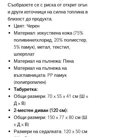
Съобразете се с риска от открит огън
и други източници на силна топлина в
близост до продукта.
Цвят: Черен
Материал: изкуствена кожа (75%
поливинилхлорид, 20% полиестер,
5% памук), метал, текстил,
шперплат
Материал на пълнежа: Пяна
Материал на пълнежа на
възглавницата: PP памук
(полипропилен)
Табуретка:
Общи размери: 70 x 55 x 41 см (Ш x
Д x В)
2-местен диван (120 см):
Общи размери: 150 x 77 x 80 см (Ш
x Д x В)
Размери на седалката: 120 x 50 см