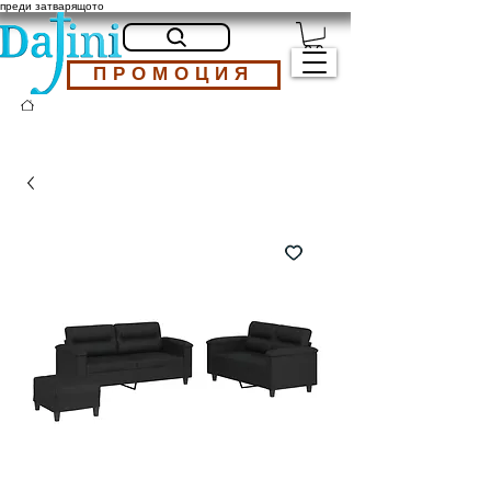
преди затварящото
ПРОМОЦИЯ