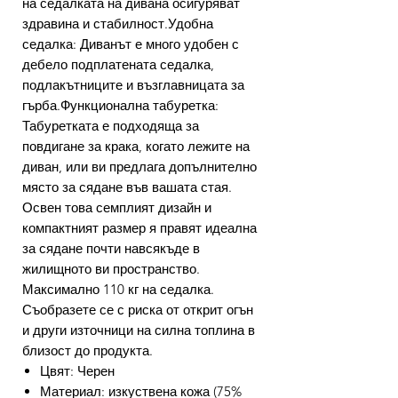
на седалката на дивана осигуряват
здравина и стабилност.Удобна
седалка: Диванът е много удобен с
дебело подплатената седалка,
подлакътниците и възглавницата за
гърба.Функционална табуретка:
Табуретката е подходяща за
повдигане за крака, когато лежите на
диван, или ви предлага допълнително
място за сядане във вашата стая.
Освен това семплият дизайн и
компактният размер я правят идеална
за сядане почти навсякъде в
жилищното ви пространство.
Максимално 110 кг на седалка.
Съобразете се с риска от открит огън
и други източници на силна топлина в
близост до продукта.
Цвят: Черен
Материал: изкуствена кожа (75%