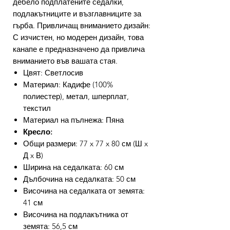
дебело подплатените седалки,
подлакътниците и възглавниците за
гърба. Привличащ вниманието дизайн:
С изчистен, но модерен дизайн, това
канапе е предназначено да привлича
вниманието във вашата стая.
Цвят: Светлосив
Материал: Кадифе (100%
полиестер), метал, шперплат,
текстил
Материал на пълнежа: Пяна
Кресло:
Общи размери: 77 x 77 x 80 см (Ш x
Д x В)
Ширина на седалката: 60 см
Дълбочина на седалката: 50 см
Височина на седалката от земята:
41 см
Височина на подлакътника от
земята: 56,5 см