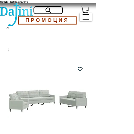
преди затварящото
ПРОМОЦИЯ