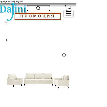
преди затварящото
ПРОМОЦИЯ