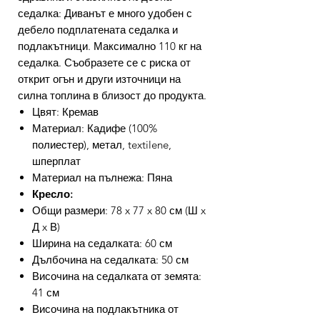
седалка: Диванът е много удобен с
дебело подплатената седалка и
подлакътници. Максимално 110 кг на
седалка. Съобразете се с риска от
открит огън и други източници на
силна топлина в близост до продукта.
Цвят: Кремав
Материал: Кадифе (100%
полиестер), метал, textilene,
шперплат
Материал на пълнежа: Пяна
Кресло:
Общи размери: 78 x 77 x 80 см (Ш x
Д x В)
Ширина на седалката: 60 см
Дълбочина на седалката: 50 см
Височина на седалката от земята:
41 см
Височина на подлакътника от