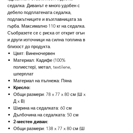
седалка: Диванът е много удобен с
дебело подплатената седалка,
подлакътниците и възглавницата за
гърба. Максимално 110 кг на седалка.
Съобразете се с риска от открит огън
и други източници на силна топлина в
близост до продукта.
Цвят: Виненочервен
Материал: Кадифе (100%
полиестер), метал, textilene,
шперплат
Материал на пълнежа: Пяна
Кресло:
Общи размери: 78 x 77 x 80 см (Ш x
Д x В)
Ширина на седалката: 60 см
Дълбочина на седалката: 50 см
2-местен диван:
Общи размери: 138 x 77 x 80 см (Ш