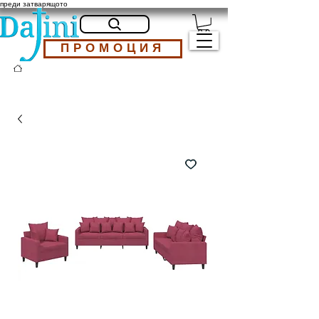
преди затварящото
ПРОМОЦИЯ