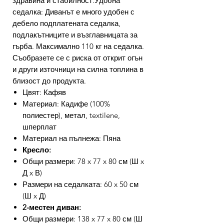
здравина и стабилност.Удобна
седалка: Диванът е много удобен с
дебело подплатената седалка,
подлакътниците и възглавницата за
гърба. Максимално 110 кг на седалка.
Съобразете се с риска от открит огън
и други източници на силна топлина в
близост до продукта.
Цвят: Кафяв
Материал: Кадифе (100%
полиестер), метал, textilene,
шперплат
Материал на пълнежа: Пяна
Кресло:
Общи размери: 78 x 77 x 80 см (Ш x
Д x В)
Размери на седалката: 60 x 50 см
(Ш x Д)
2-местен диван:
Общи размери: 138 x 77 x 80 см (Ш