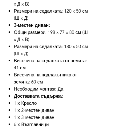
x Д x В)
Размери на седалката: 120 x 50 см
(Ш x Д)
3-местен диван:
Общи размери: 198 x 77 x 80 см (Ш
x Д x В)
Размери на седалката: 180 x 50 см
(Ш x Д)
Височина на седалката от земята:
41 см
Височина на подлакътника от
земята: 60 см
Необходим монтаж: Да
Доставката съдържа:
1 х Кресло
1 х 2-местен диван
1 х 3-местен диван
6 х Възглавници