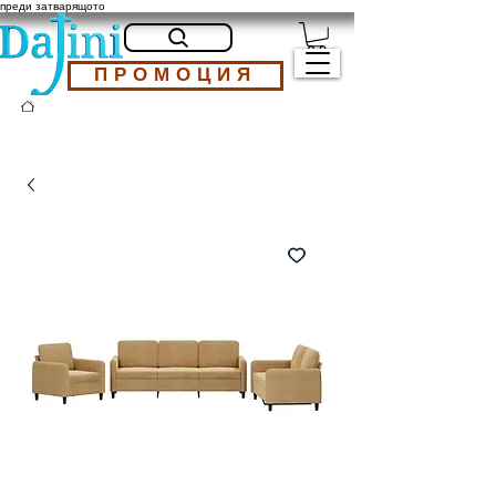
преди затварящото
ПРОМОЦИЯ