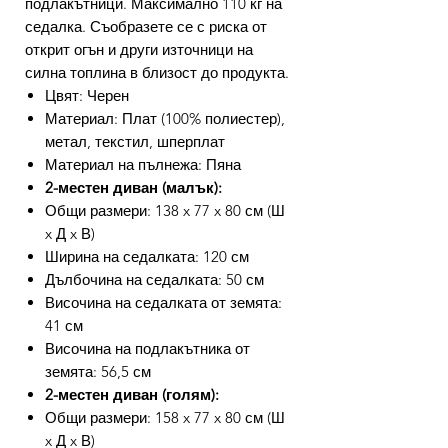
подлакътници. Максимално 110 кг на
седалка. Съобразете се с риска от
открит огън и други източници на
силна топлина в близост до продукта.
Цвят: Черен
Материал: Плат (100% полиестер),
метал, текстил, шперплат
Материал на пълнежа: Пяна
2-местен диван (малък):
Общи размери: 138 x 77 x 80 см (Ш
x Д x В)
Ширина на седалката: 120 см
Дълбочина на седалката: 50 см
Височина на седалката от земята:
41 см
Височина на подлакътника от
земята: 56,5 см
2-местен диван (голям):
Общи размери: 158 x 77 x 80 см (Ш
x Д x В)