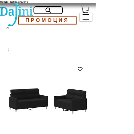
преди затварящото
ПРОМОЦИЯ