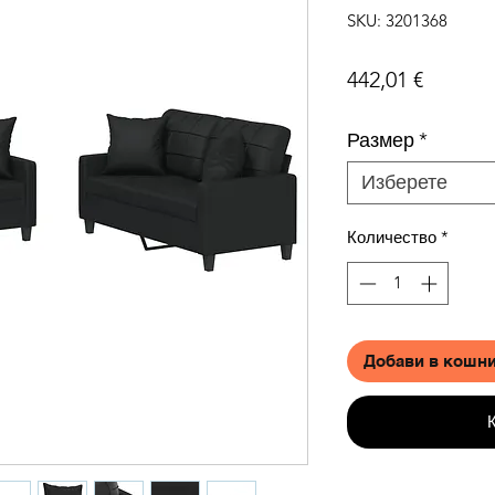
SKU: 3201368
Цена
442,01 €
Размер
*
Изберете
Количество
*
Добави в кошн