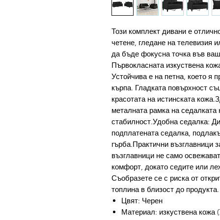
Този комплект дивани е отлично
четене, гледане на телевизия и
да бъде фокусна точка във ваш
Първокласната изкуствена кож
Устойчива е на петна, което я 
кърпа. Гладката повърхност съ
красотата на истинската кожа.
металната рамка на седалката 
стабилност.Удобна седалка: Ди
подплатената седалка, подлакъ
гърба.Практични възглавници з
възглавници не само освежават
комфорт, докато седите или ле
Съобразете се с риска от откри
топлина в близост до продукта.
Цвят: Черен
Материал: изкуствена кожа 