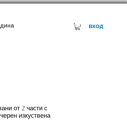
адина
ВХОД
ани от 2 части с
черен изкуствена