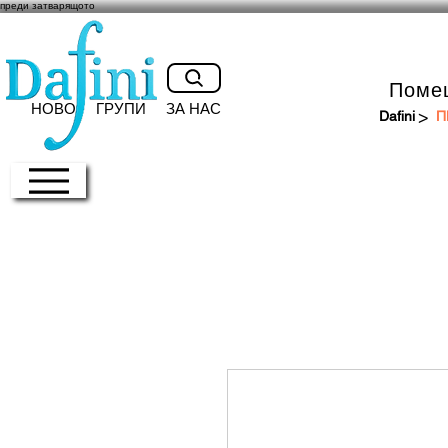
преди затварящото
Поме
НОВО
ГРУПИ
ЗА НАС
>
Dafini
П