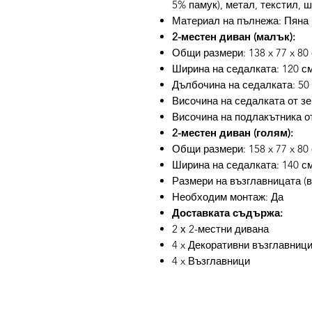
5% памук), метал, текстил, 
Материал на пълнежа: Пяна
2-местен диван (малък):
Общи размери: 138 x 77 x 80 
Ширина на седалката: 120 с
Дълбочина на седалката: 50
Височина на седалката от зе
Височина на подлакътника от
2-местен диван (голям):
Общи размери: 158 x 77 x 80 
Ширина на седалката: 140 с
Размери на възглавницата (вс
Необходим монтаж: Да
Доставката съдържа:
2 х 2-местни дивана
4 x Декоративни възглавниц
4 x Възглавници