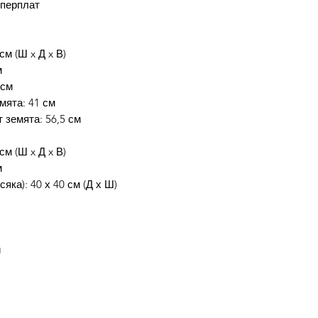
шперплат
см (Ш x Д x В)
м
 см
мята: 41 см
 земята: 56,5 см
см (Ш x Д x В)
м
яка): 40 х 40 см (Д х Ш)
и