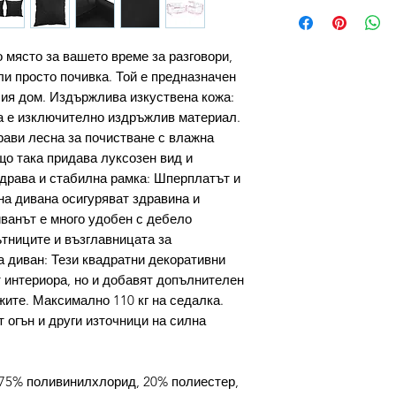
 място за вашето време за разговори,
ли просто почивка. Той е предназначен
ия дом. Издържлива изкуствена кожа:
а е изключително издръжлив материал.
прави лесна за почистване с влажна
що така придава луксозен вид и
Здрава и стабилна рамка: Шперплатът и
на дивана осигуряват здравина и
ванът е много удобен с дебело
тниците и възглавницата за
а диван: Тези квадратни декоративни
 интериора, но и добавят допълнителен
жите. Максимално 110 кг на седалка.
т огън и други източници на силна
(75% поливинилхлорид, 20% полиестер,