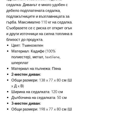
седалка: Диванът е много удобен с
дебело подплатената седалка,
подлакътниците и възглавницата за
гърба. Максимално 110 кг на седалка.
Съобразете се с риска от открит огън
и други източници на силна топлина в
близост до продукта.
Цвят: Тъмнозелен
Материал: Кадифе (100%
полиестер), метал, textilene,
шперплат
Материал на пълнежа: Пяна
2-местен диван:
Общи размери: 138 x 77 x 80 см (Ш
x Д x В)
Ширина на седалката: 120 см
Дълбочина на седалката: 50 см
3-местен диван:
Общи размери: 198 x 77 x 80 см (Ш