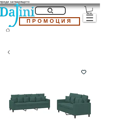
преди затварящото
ПРОМОЦИЯ