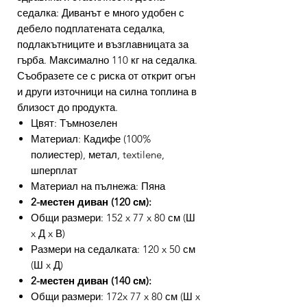
седалка: Диванът е много удобен с
дебело подплатената седалка,
подлакътниците и възглавницата за
гърба. Максимално 110 кг на седалка.
Съобразете се с риска от открит огън
и други източници на силна топлина в
близост до продукта.
Цвят: Тъмнозелен
Материал: Кадифе (100%
полиестер), метал, textilene,
шперплат
Материал на пълнежа: Пяна
2-местен диван (120 см):
Общи размери: 152 x 77 x 80 см (Ш
x Д x В)
Размери на седалката: 120 x 50 см
(Ш x Д)
2-местен диван (140 см):
Общи размери: 172x 77 x 80 см (Ш x