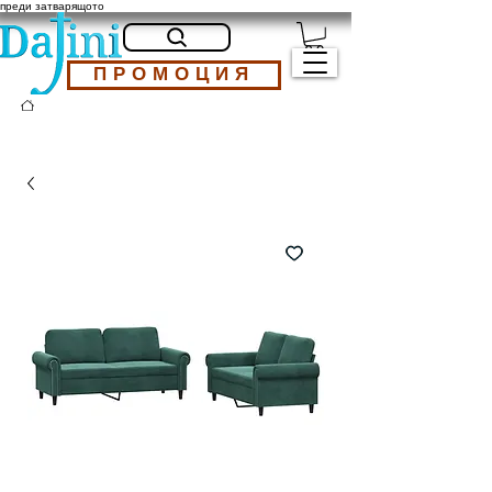
преди затварящото
ПРОМОЦИЯ