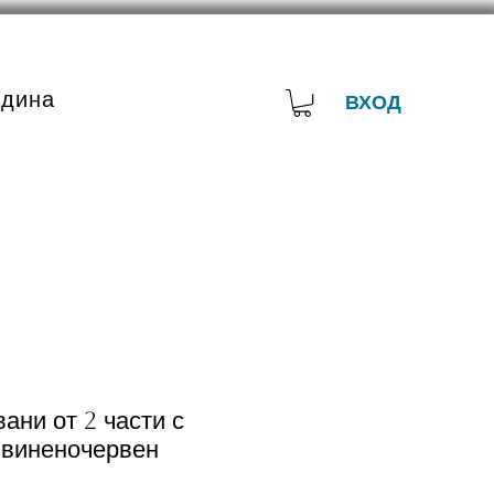
адина
ВХОД
ани от 2 части с
 виненочервен