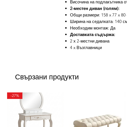
Височина на подлакътника от
2-местен диван (голям):
Общи размери: 158 x 77 x 80 
Ширина на седалката: 140 с
Необходим монтаж: Да
Доставката съдържа:
2 х 2-местни дивана
4 x Възглавници
Свързани продукти
-27%