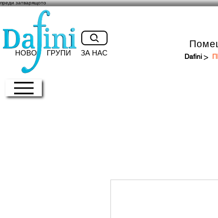
преди затварящото
Поме
НОВО
ГРУПИ
ЗА НАС
>
Dafini
П