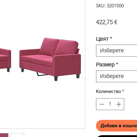
SKU: 3201500
Цена
422,75 €
Цвят
*
Изберете
Размер
*
Изберете
Количество
*
Добави в кошн