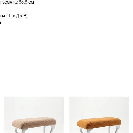
 земята: 56,5 см
см (Ш x Д x В)
м