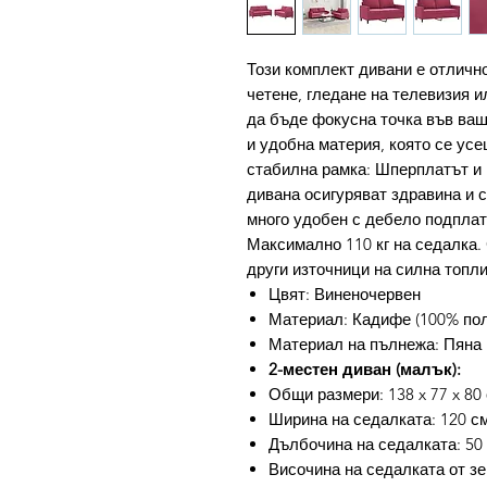
Този комплект дивани е отлично
четене, гледане на телевизия и
да бъде фокусна точка във ваш
и удобна материя, която се ус
стабилна рамка: Шперплатът и 
дивана осигуряват здравина и 
много удобен с дебело подплат
Максимално 110 кг на седалка. 
други източници на силна топли
Цвят: Виненочервен
Материал: Кадифе (100% поли
Материал на пълнежа: Пяна
2-местен диван (малък):
Общи размери: 138 x 77 x 80 
Ширина на седалката: 120 с
Дълбочина на седалката: 50
Височина на седалката от зе