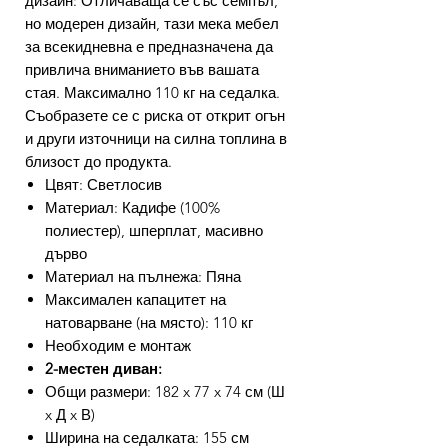
дизайн: Отличаваща се със семпъл,
но модерен дизайн, тази мека мебел
за всекидневна е предназначена да
привлича вниманието във вашата
стая. Максимално 110 кг на седалка.
Съобразете се с риска от открит огън
и други източници на силна топлина в
близост до продукта.
Цвят: Светлосив
Материал: Кадифе (100%
полиестер), шперплат, масивно
дърво
Материал на пълнежа: Пяна
Максимален капацитет на
натоварване (на място): 110 кг
Необходим е монтаж
2-местен диван:
Общи размери: 182 x 77 x 74 см (Ш
x Д x В)
Ширина на седалката: 155 см