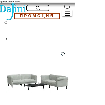
преди затварящото
ПРОМОЦИЯ