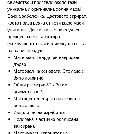
семейство и приятели около тази
уникална и оригинална холна маса!
Важна забележка: Цветовете варират,
което прави всяка от тези кафе маси
уникална. Доставката е на случаен
принцип, което гарантира
ексклузивността и индивидуалността
на вашия продукт.
Материал: Твърдо регенерирано
дърво
Материал на основата: Стомана с
бяло покритие
Общи размери: 60 х 30 см
(диаметър х В)
Многоцветен дървен материал с
бяла основа
Изцяло ръчна изработка
Полирана, частично боядисана,
ваксирана
Максимален капацитет на