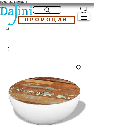
преди затварящото
ПРОМОЦИЯ