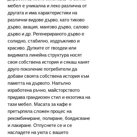
мебел е уникална и леко различна от
другата и има характеристики на
различни видове дърво, като тиково
дърво, акация, мангово дърво, салово
дърво и др. Регенерираното дърво е
солидно, стабилно, издръжливо и
красиво. Дупките от гвоздеи или
видимата линейна структура носят
своя собствена история и сякаш канят
друго поколение потребители да
добави своята собствена история към
паметта на дървото. Напълно
изработена ръчно, майсторството
придава грандиозен стил и екзотика на
тази мебел. Масата за кафе е
претърпяла сложен процес на
рекомбиниране, полиране, боядисване
и лакиране. Отпуснете се и се
насладете на уюта с вашето