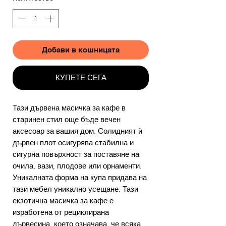
Добави в кошницата
КУПЕТЕ СЕГА
Тази дървена масичка за кафе в
старинен стил още бъде вечен
аксесоар за вашия дом. Солидният ѝ
дървен плот осигурява стабилна и
сигурна повърхност за поставяне на
очила, вази, плодове или орнаменти.
Уникалната форма на купа придава на
тази мебел уникално усещане. Тази
екзотична масичка за кафе е
изработена от рециклирана
дървесина, което означава, че всяка