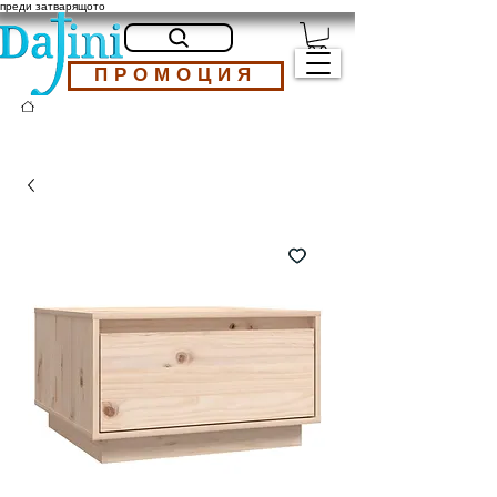
преди затварящото
ПРОМОЦИЯ