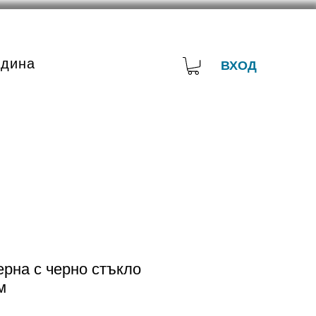
адина
ВХОД
рна с черно стъкло
м