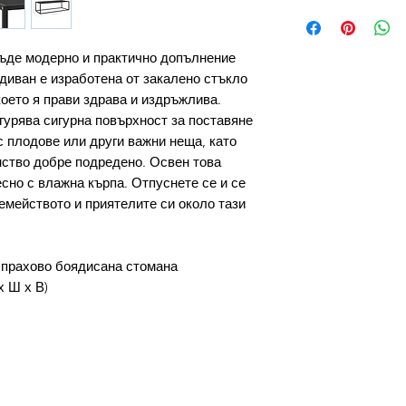
бъде модерно и практично допълнение
диван е изработена от закалено стъкло
което я прави здрава и издръжлива.
гурява сигурна повърхност за поставяне
 с плодове или други важни неща, като
нство добре подредено. Освен това
сно с влажна кърпа. Отпуснете се и се
емейството и приятелите си около тази
 прахово боядисана стомана
х Ш х В)