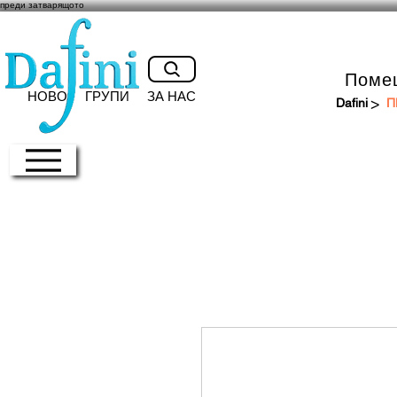
преди затварящото
Поме
НОВО
ГРУПИ
ЗА НАС
>
Dafini
П