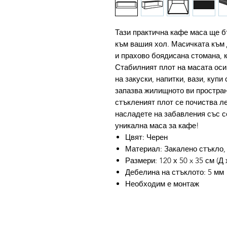
Тази практична кафе маса ще 
към вашия хол. Масичката към 
и прахово боядисана стомана, 
Стабилният плот на масата оси
на закуски, напитки, вази, купи
запазва жилищното ви простра
стъкленият плот се почиства ле
насладете на забавления със с
уникална маса за кафе!
Цвят: Черен
Материал: Закалено стъкло,
Размери: 120 х 50 x 35 см (Д 
Дебелина на стъклото: 5 мм
Необходим е монтаж