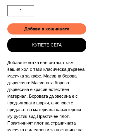
Добави в кошницата
КУПЕТЕ СЕГА
Добавете нотка елегантност към
вашия хол с тази класическа дървена
масичка за кафе. Масивна борова
дървесина: Масивната борова
дървесина е красив естествен
материал. Боровата дървесина е с
продълговати шарки, а чеповете
придават на материала характерния
му рустик вид.Практичен плот:
Практичният плот на страничната
масичка е идеален и за поставяне на