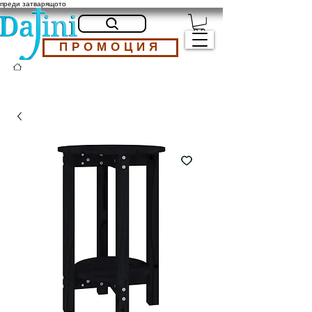
преди затварящото
ПРОМОЦИЯ