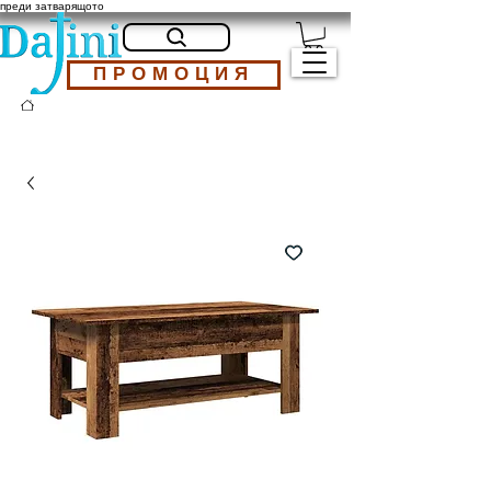
преди затварящото
ПРОМОЦИЯ