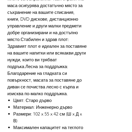
маса осигурява достатъчно място за
съхранение на вашите списания,
книги, DVD дискове, дистанционно
управление и други малки предмети
добре организирани и на достъпно
място.Стабилен и здрав плот:
Здравият плот е идеален за поставяне
на вашите напитки или всякакви други
нужди, които ви трябват
подръка.Лесна за поддръжка:
Благодарение на гладката си
повърхност, масата за поставяне до
диван се почиства лесно с кърпа и
изисква по-малко поддръжка.
Цвят: Старо дърво
Материал: Инженерно дърво
Размери: 102 x 55 x 42 см (Ш x Д x
В)
Максимален капацитет на теглото