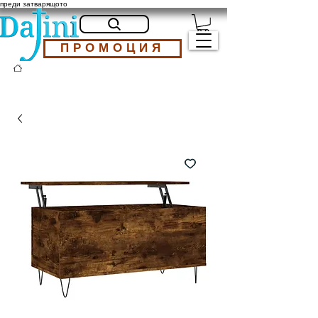
преди затварящото
ПРОМОЦИЯ