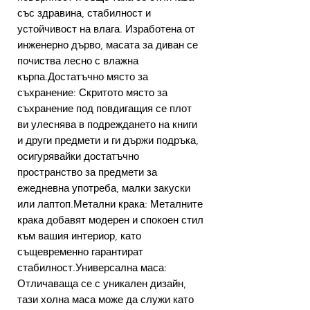
със здравина, стабилност и
устойчивост на влага. Изработена от
инженерно дърво, масата за диван се
почиства лесно с влажна
кърпа.Достатъчно място за
съхранение: Скритото място за
съхранение под повдигащия се плот
ви улеснява в подреждането на книги
и други предмети и ги държи подръка,
осигурявайки достатъчно
пространство за предмети за
ежедневна употреба, малки закуски
или лаптоп.Метални крака: Металните
крака добавят модерен и спокоен стил
към вашия интериор, като
същевременно гарантират
стабилност.Универсална маса:
Отличаваща се с уникален дизайн,
тази холна маса може да служи като