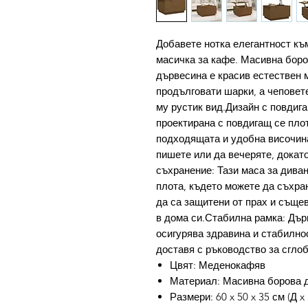
Добавете нотка елегантност къ
масичка за кафе. Масивна бор
дървесина е красив естествен 
продълговати шарки, а чеповет
му рустик вид.Дизайн с повдига
проектирана с повдигащ се плот
подходящата и удобна височина
пишете или да вечеряте, докат
съхранение: Тази маса за дива
плота, където можете да съхра
да са защитени от прах и съще
в дома си.Стабилна рамка: Дър
осигурява здравина и стабилно
доставя с ръководство за сгло
Цвят: Меденокафяв
Материал: Масивна борова 
Размери: 60 x 50 x 35 см (Д x