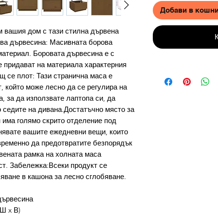
Добави в кошн
м вашия дом с тази стилна дървена
ова дървесина: Масивната борова
материал. Боровата дървесина е с
е придават на материала характерния
щ се плот: Тази странична маса е
, който може лесно да се регулира на
, за да използвате лаптопа си, да
о седите на дивана.Достатъчно място за
н има голямо скрито отделение под
нявате вашите ежедневни вещи, които
временно да предотвратите безпорядък
вената рамка на холната маса
ст. Забележка:Всеки продукт се
бяване в кашона за лесно сглобяване.
дървесина
 Ш x В)