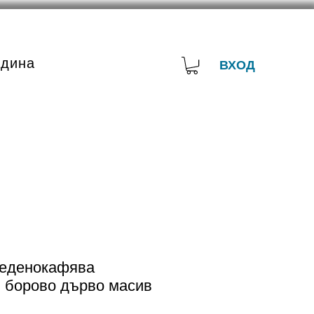
адина
ВХОД
меденокафява
 борово дърво масив