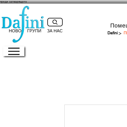
преди затварящото
Поме
НОВО
ГРУПИ
ЗА НАС
>
Dafini
П