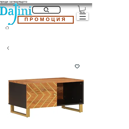
преди затварящото
ПРОМОЦИЯ