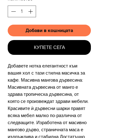
Добави в кошницата
КУПЕТЕ СЕГА
Добавете нотка елегантност към
вашия хол с тази стилна масичка за
кафе. Масивна мангова дървесина:
Масивната дървесина от манго е
здрава тропическа дървесина, от
която се произвеждат здрави мебели.
Красивите ѝ дървесни шарки правят
всяка мебел малко по-различна от
следващите. Изработена от масивно
мангово дърво, страничната маса е
издръжлива и стабилна.Достатъчно