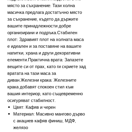
място за съхранение: Тази холна
масичка предлага достатъчно място
за съхранение, където да държите
вашите принадлежности добре
организирани и подръка.Стабилен
плот: Здравият плот на холната маса
е идеален и за поставяне на вашите
напитки, храна и други декоративни
елементи.Практична врата: Запазете
вещите си от прах, като ги скриете зад
вратата на тази маса за
диван.Железни крака: Железните
крака добавят спокоен стил към
вашия интериор, като същевременно
осигуряват стабилност.
Цвят: Кафяв и черен
Материал: Масивно мангово дърво
с акациев кафяв финиш, МДФ,
желязо