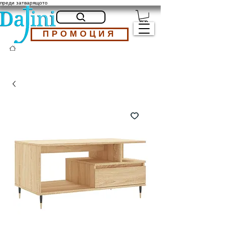
преди затварящото
ПРОМОЦИЯ