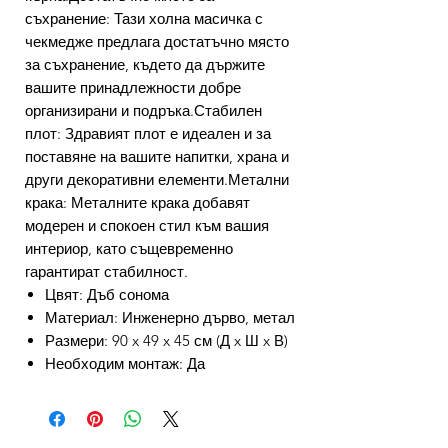
съхранение: Тази холна масичка с
чекмедже предлага достатъчно място
за съхранение, където да държите
вашите принадлежности добре
организирани и подръка.Стабилен
плот: Здравият плот е идеален и за
поставяне на вашите напитки, храна и
други декоративни елементи.Метални
крака: Металните крака добавят
модерен и спокоен стил към вашия
интериор, като същевременно
гарантират стабилност.
Цвят: Дъб сонома
Материал: Инженерно дърво, метал
Размери: 90 x 49 x 45 см (Д x Ш x В)
Необходим монтаж: Да