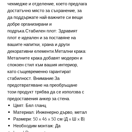
чекмедже и отделение, което предлага
достатъчно място за съхранение, за
да поддържате най-важните си вещи
добре организирани и
подръка.Стабилен плот: Здравият
плот е идеален и за поставяне на
вашите напитки, храна и други
декоративни елементи.Метални крака:
Металните крака добавят модерен и
спокоен стил към вашия интериор,
като същевременно гарантират
стабилност. Внимание:За
предотвратяване на преобръщане
този продукт трябва да се използва с
предоставения анкер за стена.
Цвят: Бял гланц
Материал: Инженерно дърво, метал
Размери: 50 x 46 x 50 см (Д x Ш x В)
Необходим монтаж: Да