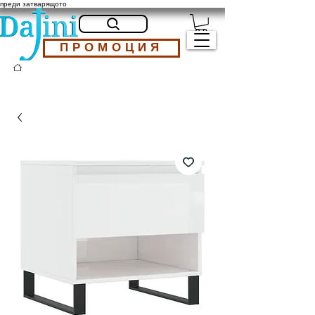
преди затварящото
ПРОМОЦИЯ