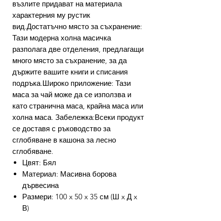
възлите придават на материала
характерния му рустик
вид.Достатъчно място за съхранение:
Тази модерна холна масичка
разполага две отделения, предлагащи
много място за съхранение, за да
държите вашите книги и списания
подръка.Широко приложение: Тази
маса за чай може да се използва и
като странична маса, крайна маса или
холна маса. Забележка:Всеки продукт
се доставя с ръководство за
сглобяване в кашона за лесно
сглобяване.
Цвят: Бял
Материал: Масивна борова
дървесина
Размери: 100 x 50 x 35 см (Ш x Д x
В)