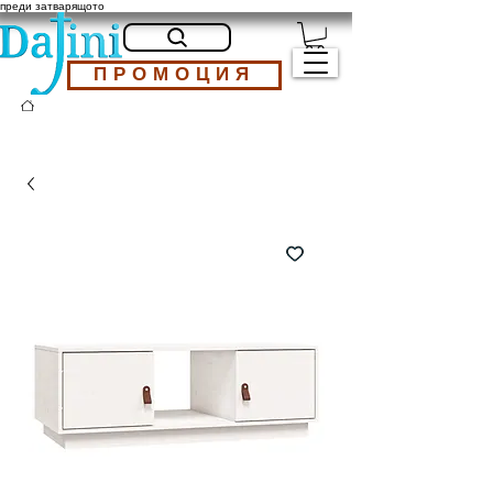
преди затварящото
ПРОМОЦИЯ