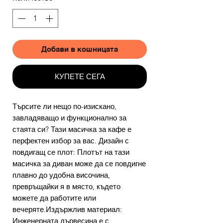
Добави в кошницата
КУПЕТЕ СЕГА
Търсите ли нещо по-изискано,
завладяващо и функционално за
стаята си? Тази масичка за кафе е
перфектен избор за вас. Дизайн с
повдигащ се плот: Плотът на тази
масичка за диван може да се повдигне
плавно до удобна височина,
превръщайки я в място, където
можете да работите или
вечеряте.Издържлив материал:
Инженерната дървесина е с