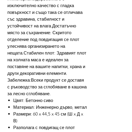
изключително качество с гладка
повърхност и също така се отличава
със здравина, стабилност и
устойчивост на влага.Достатъчно
място за съхранение: Скритото
отделение под повдигащия се плот
улеснява организирането на
нещата.Стабилен плот: Здравият плот
на холната маса е идеален за
поставяне на вашите напитки, храна и
други декоративни елементи.
Забележка:Всеки продукт се доставя
с ръководство за сглобяване в кашона
за лесно сглобяване.
Цвят: Бетонно сиво
Материал: Инженерно дърво, метал
Размери: 60 x 44,5 x 45 см (Ш x Д x
В)
Разполага с повдигащ се плот