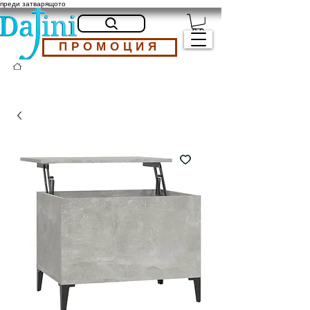
преди затварящото
ПРОМОЦИЯ