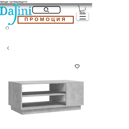
преди затварящото
ПРОМОЦИЯ