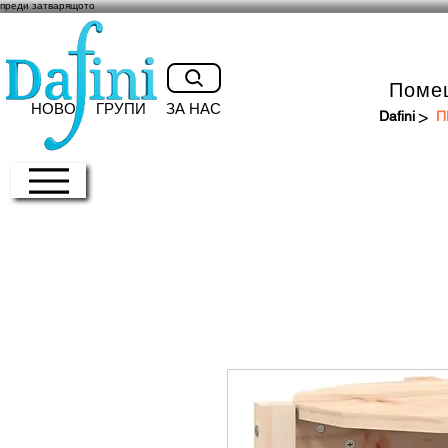
преди затварящото
Поме
НОВО
ГРУПИ
ЗА НАС
>
Dafini
П