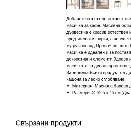
Добавете нотка елегантност къ
масичка за кафе. Масивна бор
дървесина е красив естествен 
продълговати шарки, а чеповет
му рустик вид.Практичен плот:
масичка е идеален и за поставя
декоративни елементи.Здрава и
масичката за диван гарантира 
Забележка:Всеки продукт се до
кашона за лесно сглобяване.
Материал: Масивна борова д
Размери: Ø 52,5 x 45 см (Диа
Свързани продукти