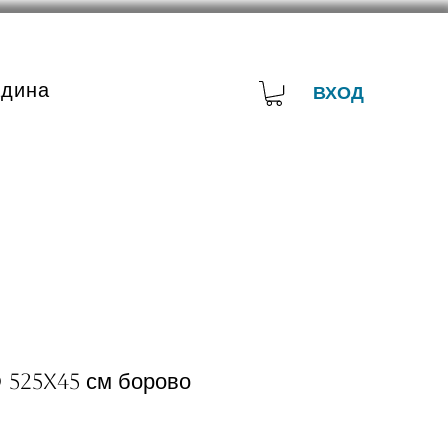
адина
ВХОД
 525x45 см борово