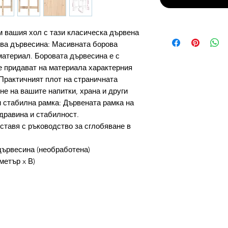
м вашия хол с тази класическа дървена
ова дървесина: Масивната борова
материал. Боровата дървесина е с
е придават на материала характерния
 Практичният плот на страничната
не на вашите напитки, храна и други
 стабилна рамка: Дървената рамка на
здравина и стабилност.
ставя с ръководство за сглобяване в
ървесина (необработена)
метър x В)