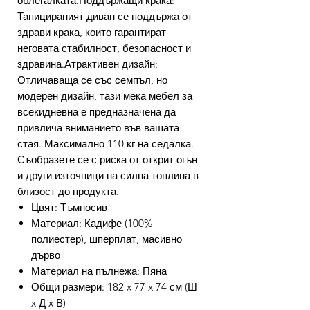
облегалката.Поддържащи крака:
Тапицираният диван се поддържа от
здрави крака, които гарантират
неговата стабилност, безопасност и
здравина.Атрактивен дизайн:
Отличаваща се със семпъл, но
модерен дизайн, тази мека мебел за
всекидневна е предназначена да
привлича вниманието във вашата
стая. Максимално 110 кг на седалка.
Съобразете се с риска от открит огън
и други източници на силна топлина в
близост до продукта.
Цвят: Тъмносив
Материал: Кадифе (100%
полиестер), шперплат, масивно
дърво
Материал на пълнежа: Пяна
Общи размери: 182 x 77 x 74 см (Ш
x Д x В)