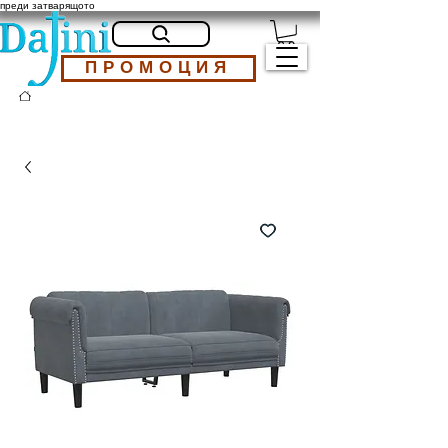
преди затварящото
ПРОМОЦИЯ