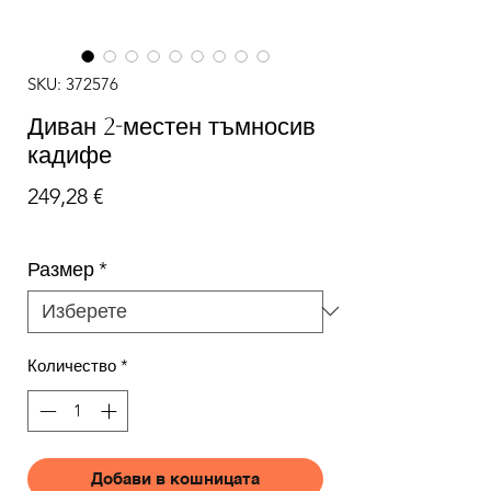
SKU: 372576
Диван 2-местен тъмносив
кадифе
Цена
249,28 €
Размер
*
Количество
*
Добави в кошницата