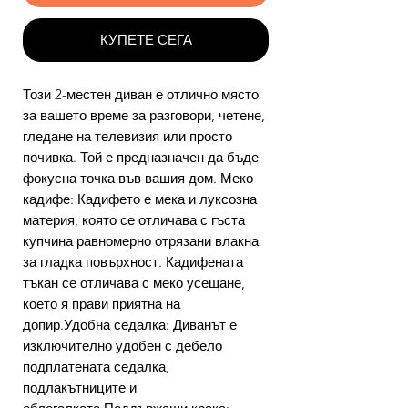
КУПЕТЕ СЕГА
Този 2-местен диван е отлично място
за вашето време за разговори, четене,
гледане на телевизия или просто
почивка. Той е предназначен да бъде
фокусна точка във вашия дом. Меко
кадифе: Кадифето е мека и луксозна
материя, която се отличава с гъста
купчина равномерно отрязани влакна
за гладка повърхност. Кадифената
тъкан се отличава с меко усещане,
което я прави приятна на
допир.Удобна седалка: Диванът е
изключително удобен с дебело
подплатената седалка,
подлакътниците и