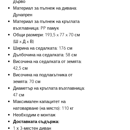
дърво
Материал за пълнеж на дивана:
Дунапрен
Материал за пълнеж на кръглата
възглавница: PP памук
Общи размери: 193,5 x 77 x 70 см
(Ш x Д x В)
Ширина на седалката: 176 см
Дълбочина на седалката: 58 см
Височина на седалката от земята:
42,5 см
Височина на подлакътника от
земята: 70 см
Диаметър на кръглата възглавница:
47 см
Максимален капацитет на
натоварване (на място): 110 кг
Необходим е монтаж
Доставката съдържа:
1 х 3-местен диван