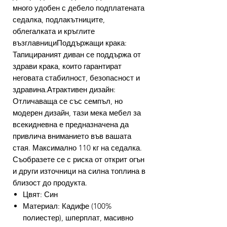
много удобен с дебело подплатената
седалка, подлакътниците,
облегалката и кръглите
възглавнициПоддържащи крака:
Тапицираният диван се поддържа от
здрави крака, които гарантират
неговата стабилност, безопасност и
здравина.Атрактивен дизайн:
Отличаваща се със семпъл, но
модерен дизайн, тази мека мебел за
всекидневна е предназначена да
привлича вниманието във вашата
стая. Максимално 110 кг на седалка.
Съобразете се с риска от открит огън
и други източници на силна топлина в
близост до продукта.
Цвят: Син
Материал: Кадифе (100%
полиестер), шперплат, масивно