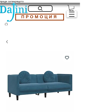
преди затварящото
ПРОМОЦИЯ