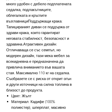
много удобен с дебело подплатената
седалка, подлакътниците,
облегалката и кръглите
възглавнициПоддържащи крака:
Тапицираният диван се поддържа от
здрави крака, които гарантират
неговата стабилност, безопасност и
здравина.Атрактивен дизайн:
Отличаваща се със семпъл, но
модерен дизайн, тази мека мебел за
всекидневна е предназначена да
привлича вниманието във вашата
стая. Максимално 110 кг на седалка.
Съобразете се с риска от открит огън
и други източници на силна топлина в
близост до продукта.
Цвят: Жълт
Материал: Кадифе (100%
полиестер), шперплат, масивно