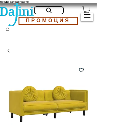
преди затварящото
ПРОМОЦИЯ