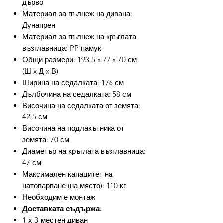
дърво
Материал за пълнеж на дивана:
Дунапрен
Материал за пълнеж на кръглата
възглавница: PP памук
Общи размери: 193,5 x 77 x 70 см
(Ш x Д x В)
Ширина на седалката: 176 см
Дълбочина на седалката: 58 см
Височина на седалката от земята:
42,5 см
Височина на подлакътника от
земята: 70 см
Диаметър на кръглата възглавница:
47 см
Максимален капацитет на
натоварване (на място): 110 кг
Необходим е монтаж
Доставката съдържа:
1 х 3-местен диван