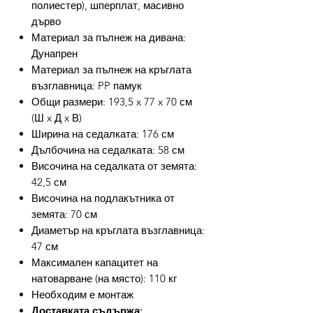
полиестер), шперплат, масивно
дърво
Материал за пълнеж на дивана:
Дунапрен
Материал за пълнеж на кръглата
възглавница: PP памук
Общи размери: 193,5 x 77 x 70 см
(Ш x Д x В)
Ширина на седалката: 176 см
Дълбочина на седалката: 58 см
Височина на седалката от земята:
42,5 см
Височина на подлакътника от
земята: 70 см
Диаметър на кръглата възглавница:
47 см
Максимален капацитет на
натоварване (на място): 110 кг
Необходим е монтаж
Доставката съдържа: