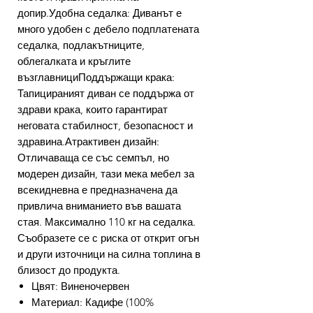
допир.Удобна седалка: Диванът е
много удобен с дебело подплатената
седалка, подлакътниците,
облегалката и кръглите
възглавнициПоддържащи крака:
Тапицираният диван се поддържа от
здрави крака, които гарантират
неговата стабилност, безопасност и
здравина.Атрактивен дизайн:
Отличаваща се със семпъл, но
модерен дизайн, тази мека мебел за
всекидневна е предназначена да
привлича вниманието във вашата
стая. Максимално 110 кг на седалка.
Съобразете се с риска от открит огън
и други източници на силна топлина в
близост до продукта.
Цвят: Виненочервен
Материал: Кадифе (100%