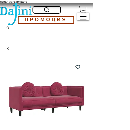
преди затварящото
ПРОМОЦИЯ