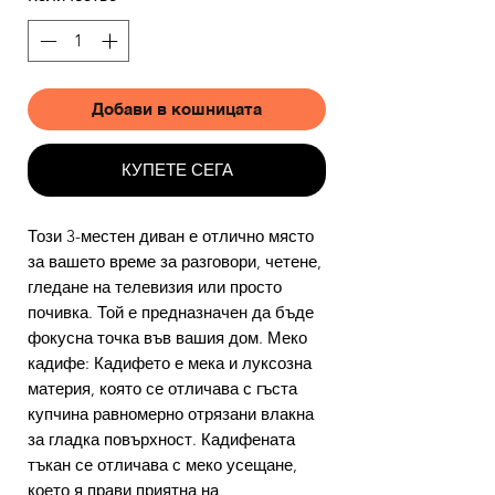
Добави в кошницата
КУПЕТЕ СЕГА
Този 3-местен диван е отлично място
за вашето време за разговори, четене,
гледане на телевизия или просто
почивка. Той е предназначен да бъде
фокусна точка във вашия дом. Меко
кадифе: Кадифето е мека и луксозна
материя, която се отличава с гъста
купчина равномерно отрязани влакна
за гладка повърхност. Кадифената
тъкан се отличава с меко усещане,
което я прави приятна на