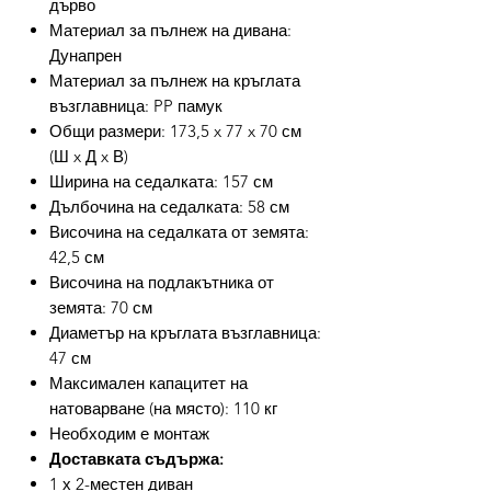
дърво
Материал за пълнеж на дивана:
Дунапрен
Материал за пълнеж на кръглата
възглавница: PP памук
Общи размери: 173,5 x 77 x 70 см
(Ш x Д x В)
Ширина на седалката: 157 см
Дълбочина на седалката: 58 см
Височина на седалката от земята:
42,5 см
Височина на подлакътника от
земята: 70 см
Диаметър на кръглата възглавница:
47 см
Максимален капацитет на
натоварване (на място): 110 кг
Необходим е монтаж
Доставката съдържа:
1 х 2-местен диван