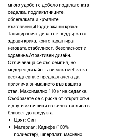
много удобен с дебело подплатената
седалка, подлакътниците,
облегалката и кръглите
възглавнициПоддържащи крака:
Тапицираният диван се поддържа от
здрави крака, които гарантират
неговата стабилност, безопасност и
здравина.Атрактивен дизайн:
Отличаваща се със семпъл, но
модерен дизайн, тази мека мебел за
всекидневна е предназначена да
привлича вниманието във вашата
стая. Максимално 110 кг на седалка.
Съобразете се с риска от открит огън
и други източници на силна топлина в
близост до продукта.
Цвят: Син
Материал: Кадифе (100%
полиестер), шперплат, масивно