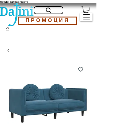
преди затварящото
ПРОМОЦИЯ