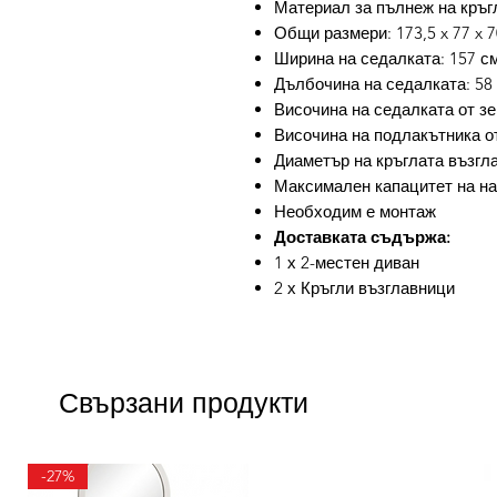
Материал за пълнеж на кръг
Общи размери: 173,5 x 77 x 7
Ширина на седалката: 157 с
Дълбочина на седалката: 58
Височина на седалката от зе
Височина на подлакътника от
Диаметър на кръглата възгла
Максимален капацитет на нат
Необходим е монтаж
Доставката съдържа:
1 х 2-местен диван
2 х Кръгли възглавници
Свързани продукти
-27%