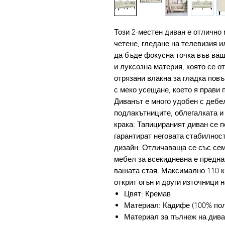
Този 2-местен диван е отлично 
четене, гледане на телевизия и
да бъде фокусна точка във ваш
и луксозна материя, която се о
отрязани влакна за гладка пов
с меко усещане, което я прави 
Диванът е много удобен с дебе
подлакътниците, облегалката 
крака: Тапицираният диван се п
гарантират неговата стабилнос
дизайн: Отличаваща се със сем
мебел за всекидневна е предна
вашата стая. Максимално 110 кг
открит огън и други източници 
Цвят: Кремав
Материал: Кадифе (100% пол
Материал за пълнеж на дива