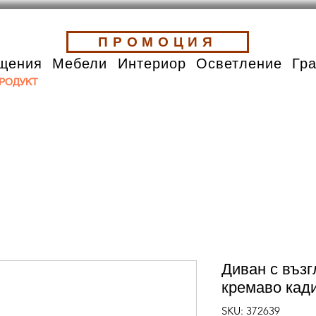
ПРОМОЦИЯ
щения
Мебели
Интериор
Осветление
Гр
РОДУКТ
Диван с възг
кремаво кад
SKU: 372639