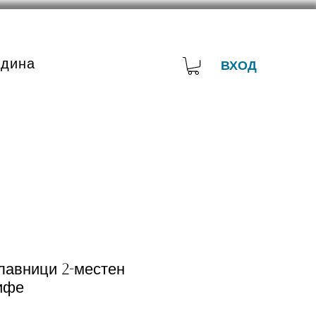
адина
ВХОД
лавници 2-местен
ифе