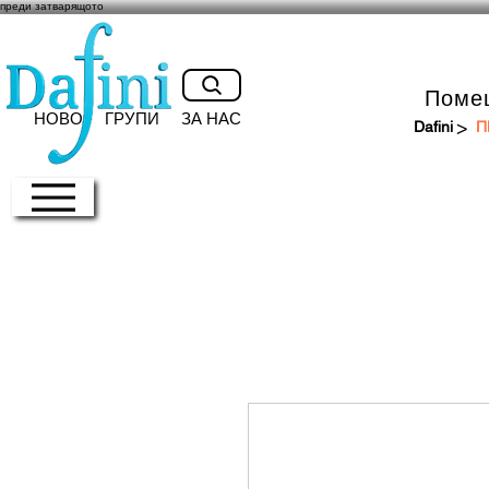
преди затварящото
Поме
НОВО
ГРУПИ
ЗА НАС
>
Dafini
П