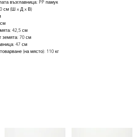
лата възглавница: PP памук
0 см (Ш x Д x В)
м
 см
мята: 42,5 см
 земята: 70 см
вница: 47 см
оварване (на място): 110 кг