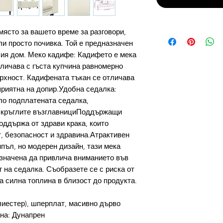
място за вашето време за разговори,
ли просто почивка. Той е предназначен
ия дом. Меко кадифе: Кадифето е мека
тличава с гъста купчина равномерно
ърхност. Кадифената тъкан се отличава
приятна на допир.Удобна седалка:
ло подплатената седалка,
и кръглите възглавнициПоддържащи
оддържа от здрави крака, които
т, безопасност и здравина.Атрактивен
пъл, но модерен дизайн, тази мека
значена да привлича вниманието във
 на седалка. Съобразете се с риска от
на силна топлина в близост до продукта.
иестер), шперплат, масивно дърво
на: Дунапрен