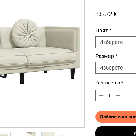
Цена
232,72 €
Цвят
*
Изберете
Размер
*
Изберете
Количество
*
Добави в кошн