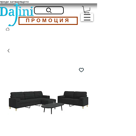
преди затварящото
ПРОМОЦИЯ