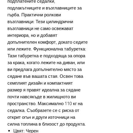
подплатените седалки,
подлакътниците и възглавниците за
гърба. Практични ролкови
възглавници: Тези цилиндрични
възглавници не само освежават
интериора, но и добавят
допълнителен комфорт, докато седите
или лежите. Функционална табуретка:
Тази табуретка е подходяща за опора
за крака, когато лежите на диван, или
ви предлага допълнително място за
сядане във вашата стая. Освен това
семплият дизайн и компактният
размер я правят идеална за сядане
почти навсякъде в жилищното ви
пространство. Максимално 110 кг на
седалка. Съобразете се с риска от
открит огън и други източници на
силна топлина в близост до продукта.
Цвят: Черен