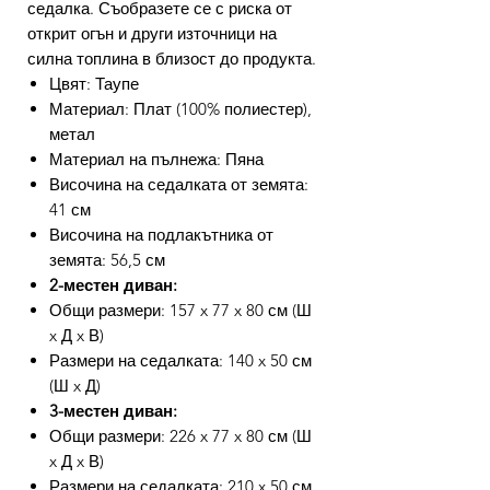
седалка. Съобразете се с риска от
открит огън и други източници на
силна топлина в близост до продукта.
Цвят: Таупе
Материал: Плат (100% полиестер),
метал
Материал на пълнежа: Пяна
Височина на седалката от земята:
41 см
Височина на подлакътника от
земята: 56,5 см
2-местен диван:
Общи размери: 157 x 77 x 80 см (Ш
x Д x В)
Размери на седалката: 140 x 50 см
(Ш x Д)
3-местен диван:
Общи размери: 226 x 77 x 80 см (Ш
x Д x В)
Размери на седалката: 210 x 50 см