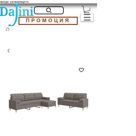
преди затварящото
ПРОМОЦИЯ