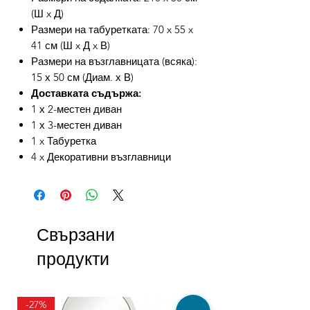
(Ш x Д)
Размери на табуретката: 70 x 55 x
41 см (Ш x Д x В)
Размери на възглавницата (всяка):
15 х 50 см (Диам. х В)
Доставката съдържа:
1 х 2-местен диван
1 х 3-местен диван
1 x Табуретка
4 x Декоративни възглавници
Свързани
продукти
-27%