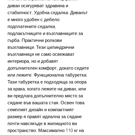
диван осигуряват здравина и
стабилност. Удобна седалка: Диванът
е много удобен с дебело
подплатените седалки,
подлакътниците и възглавниците за
гърба. Практични ролкови
възглавници: Тези цилиндрични
възглавници не само освежават
интериора, но и добавят
допълнителен комфорт, докато седите
или лежите. Функционална табуретка:
Тази табуретка е подходяща за опора
за крака, когато лежите на диван, или
ви предлага допълнително място за
сядане във вашата стая. Освен това
семплият дизайн и компактният
размер я правят идеална за сядане
почти навсякъде в жилищното ви
пространство. Максимално 110 кг на