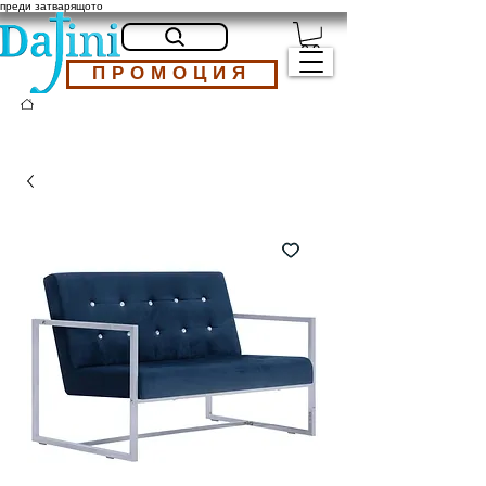
преди затварящото
ПРОМОЦИЯ