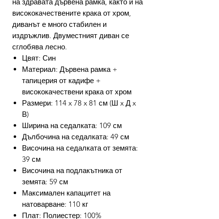
на здравата дървена рамка, както и на
висококачествените крака от хром,
диванът е много стабилен и
издръжлив. Двуместният диван се
сглобява лесно.
Цвят: Син
Материал: Дървена рамка +
тапицерия от кадифе +
висококачествени крака от хром
Размери: 114 x 78 x 81 см (Ш x Д x
В)
Ширина на седалката: 109 см
Дълбочина на седалката: 49 см
Височина на седалката от земята:
39 см
Височина на подлакътника от
земята: 59 см
Максимален капацитет на
натоварване: 110 кг
Плат: Полиестер: 100%