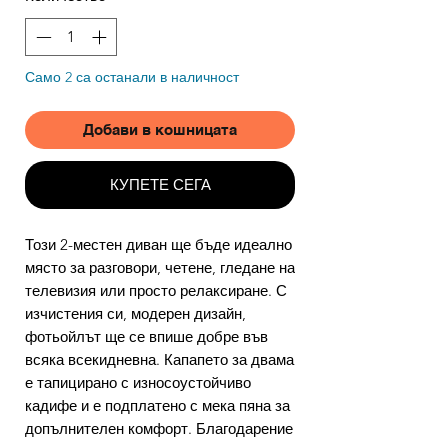
Само 2 са останали в наличност
Добави в кошницата
КУПЕТЕ СЕГА
Този 2-местен диван ще бъде идеално
място за разговори, четене, гледане на
телевизия или просто релаксиране. С
изчистения си, модерен дизайн,
фотьойлът ще се впише добре във
всяка всекидневна. Капапето за двама
е тапицирано с износоустойчиво
кадифе и е подплатено с мека пяна за
допълнителен комфорт. Благодарение