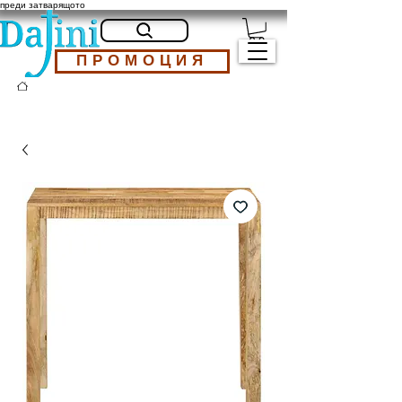
преди затварящото
ПРОМОЦИЯ