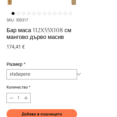
SKU: 350317
Бар маса 112x55x108 см
мангово дърво масив
Цена
174,41 €
Размер
*
Количество
*
Добави в кошницата