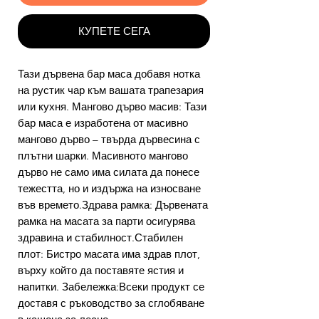
КУПЕТЕ СЕГА
Тази дървена бар маса добавя нотка
на рустик чар към вашата трапезария
или кухня. Мангово дърво масив: Тази
бар маса е изработена от масивно
мангово дърво – твърда дървесина с
плътни шарки. Масивното мангово
дърво не само има силата да понесе
тежестта, но и издържа на износване
във времето.Здрава рамка: Дървената
рамка на масата за парти осигурява
здравина и стабилност.Стабилен
плот: Бистро масата има здрав плот,
върху който да поставяте ястия и
напитки. Забележка:Всеки продукт се
доставя с ръководство за сглобяване