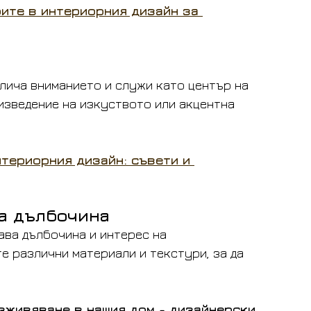
ите в интериорния дизайн за 
лича вниманието и служи като център на 
оизведение на изкуството или акцентна 
териорния дизайн: съвети и 
за дълбочина
ава дълбочина и интерес на 
 различни материали и текстури, за да 
зживяване в нашия дом - дизайнерски 