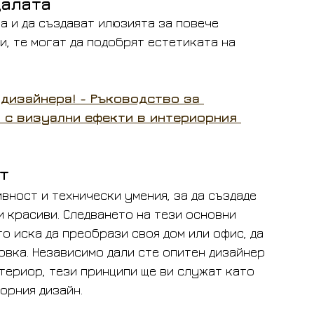
далата
а и да създават илюзията за повече 
, те могат да подобрят естетиката на 
дизайнера! - Ръководство за 
 с визуални ефекти в интериорния 
т
ност и технически умения, за да създаде 
 красиви. Следването на тези основни 
о иска да преобрази своя дом или офис, да 
вка. Независимо дали сте опитен дизайнер 
териор, тези принципи ще ви служат като 
орния дизайн.