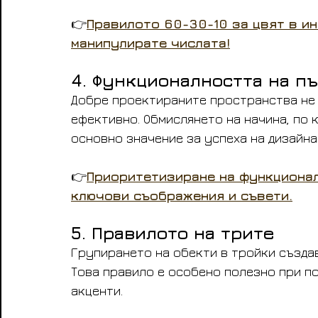
👉
Правилото 60-30-10 за цвят в ин
манипулирате числата!
4. Функционалността на п
Добре проектираните пространства не 
ефективно. Обмислянето на начина, по 
основно значение за успеха на дизайна
👉
Приоритетизиране на функционал
ключови съображения и съвети.
5. Правилото на трите
Групирането на обекти в тройки създав
Това правило е особено полезно при по
акценти.