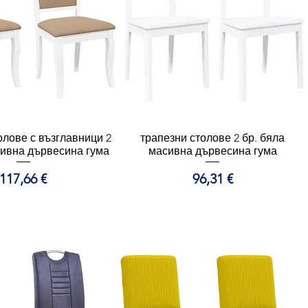
олове с възглавници 2
ърз преглед
трапезни столове 2 бр. бяла
Бърз преглед
сивна дървесина гума
масивна дървесина гума
Цена
Цена
117,66 €
96,31 €