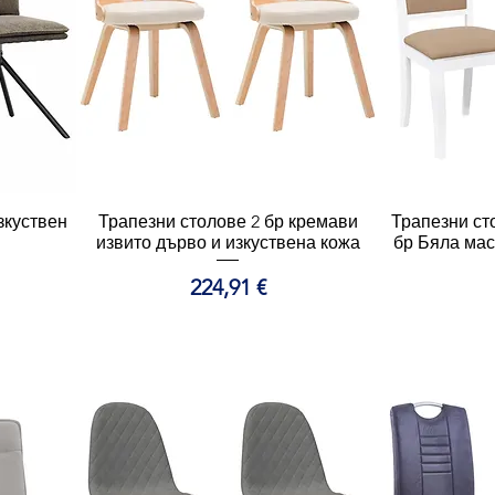
зкуствен
Трапезни столове 2 бр кремави
Бърз преглед
Трапезни ст
Б
извито дърво и изкуствена кожа
бр Бяла ма
Цена
224,91 €