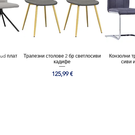
oud плат
Трапезни столове 2 бр светлосиви
Бърз преглед
Конзолни т
Б
кадифе
сиви 
Цена
125,99 €