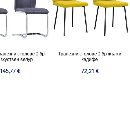
рапезни столове 2 бр
ърз преглед
Трапезни столове 2 бр жълти
Бърз преглед
изкуствен велур
кадифе
Цена
Цена
145,77 €
72,21 €