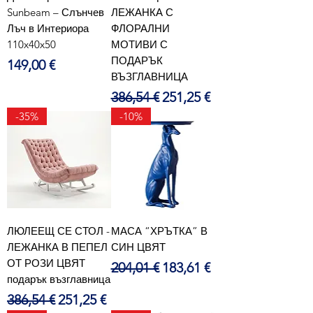
Sunbeam – Слънчев
ЛЕЖАНКА С
Лъч в Интериора
ФЛОРАЛНИ
110x40x50
МОТИВИ С
ПОДАРЪК
Цена
149,00 €
ВЪЗГЛАВНИЦА
Редовна цена
Продажна цена
386,54 €
251,25 €
-35%
-10%
ЛЮЛЕЕЩ СЕ СТОЛ -
МАСА “ХРЪТКА” В
ЛЕЖАНКА В ПЕПЕЛ
СИН ЦВЯТ
ОТ РОЗИ ЦВЯТ
Редовна цена
Продажна цена
204,01 €
183,61 €
подарък възглавница
Редовна цена
Продажна цена
386,54 €
251,25 €