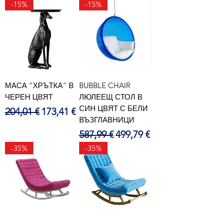
-15%
-15%
МАСА “ХРЪТКА” В
BUBBLE CHAIR
ЧЕРЕН ЦВЯТ
ЛЮЛЕЕЩ СТОЛ В
СИН ЦВЯТ С БЕЛИ
Редовна цена
Продажна цена
204,01 €
173,41 €
ВЪЗГЛАВНИЦИ
Редовна цена
Продажна цена
587,99 €
499,79 €
-35%
-35%