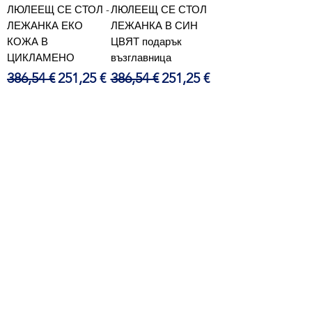
ЛЮЛЕЕЩ СЕ СТОЛ -
ЛЮЛЕЕЩ СЕ СТОЛ
ЛЕЖАНКА ЕКО
ЛЕЖАНКА В СИН
КОЖА В
ЦВЯТ подарък
ЦИКЛАМЕНО
възглавница
Редовна цена
Продажна цена
Редовна цена
Продажна цена
386,54 €
251,25 €
386,54 €
251,25 €