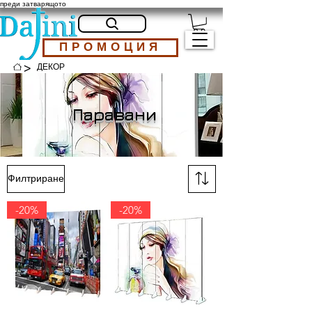
преди затварящото
ПРОМОЦИЯ
>
ДЕКОР
Паравани
Филтриране
-20%
-20%