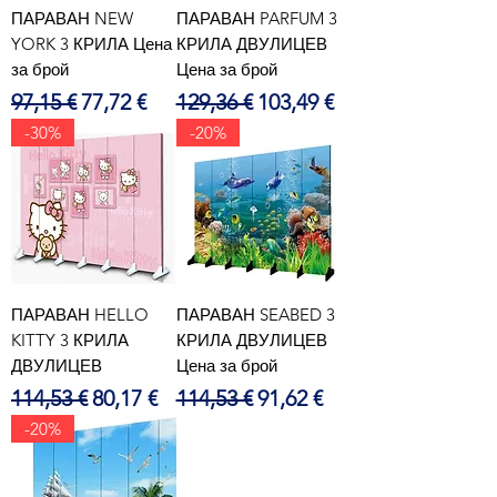
ПАРАВАН NEW
ПАРАВАН PARFUM 3
YORK 3 КРИЛА Цена
КРИЛА ДВУЛИЦЕВ
за брой
Цена за брой
Редовна цена
Продажна цена
Редовна цена
Продажна цена
97,15 €
77,72 €
129,36 €
103,49 €
-30%
-20%
ПАРАВАН HELLO
ПАРАВАН SEABED 3
KITTY 3 КРИЛА
КРИЛА ДВУЛИЦЕВ
ДВУЛИЦЕВ
Цена за брой
Редовна цена
Продажна цена
Редовна цена
Продажна цена
114,53 €
80,17 €
114,53 €
91,62 €
-20%