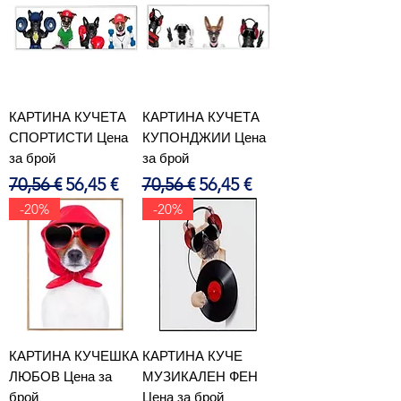
КАРТИНА КУЧЕТА
КАРТИНА КУЧЕТА
СПОРТИСТИ Цена
КУПОНДЖИИ Цена
за брой
за брой
Редовна цена
Продажна цена
Редовна цена
Продажна цена
70,56 €
56,45 €
70,56 €
56,45 €
-20%
-20%
КАРТИНА КУЧЕШКА
КАРТИНА КУЧЕ
ЛЮБОВ Цена за
МУЗИКАЛЕН ФЕН
брой
Цена за брой