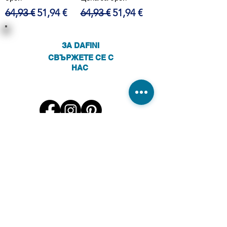
Редовна цена
Продажна цена
Редовна цена
Продажна цена
64,93 €
51,94 €
64,93 €
51,94 €
ЗА DAFINI
СВЪРЖЕТЕ СЕ С
НАС
ПОЛИТИКИ