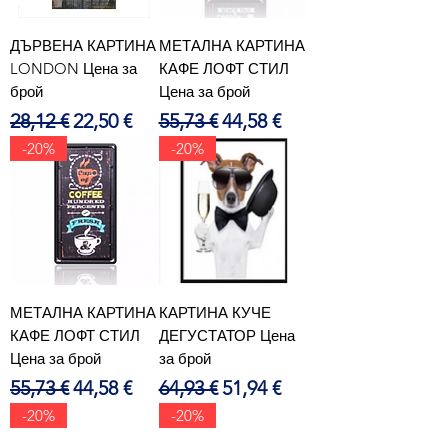
ДЪРВЕНА КАРТИНА
МЕТАЛНА КАРТИНА
LONDON Цена за
КАФЕ ЛОФТ СТИЛ
брой
Цена за брой
Редовна цена
Продажна цена
Редовна цена
Продажна цена
28,12 €
22,50 €
55,73 €
44,58 €
-20%
-20%
МЕТАЛНА КАРТИНА
КАРТИНА КУЧЕ
КАФЕ ЛОФТ СТИЛ
ДЕГУСТАТОР Цена
Цена за брой
за брой
Редовна цена
Продажна цена
Редовна цена
Продажна цена
55,73 €
44,58 €
64,93 €
51,94 €
-20%
-20%