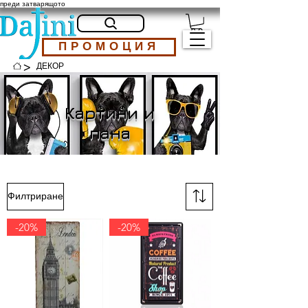
преди затварящото
ПРОМОЦИЯ
>
ДЕКОР
Картини и
пана
Филтриране
-20%
-20%