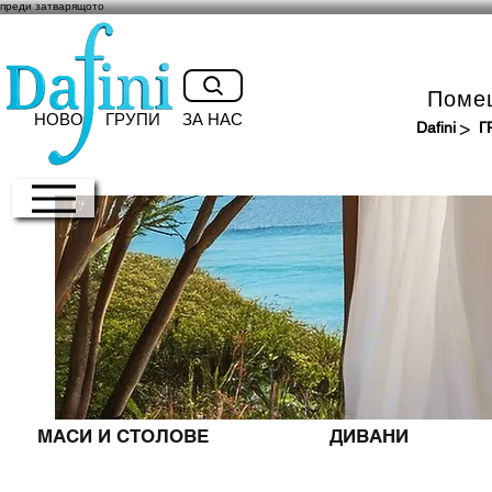
преди затварящото
Поме
НОВО
ГРУПИ
ЗА НАС
>
Dafini
Г
МАСИ И СТОЛОВЕ
ДИВАНИ