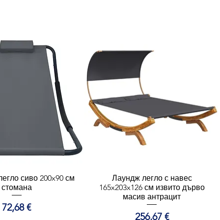
легло сиво 200x90 см
ърз преглед
Лаундж легло с навес
Бърз преглед
стомана
165x203x126 см извито дърво
масив антрацит
Цена
72,68 €
Цена
256,67 €