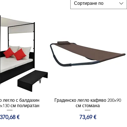
Сортиране по
о легло с балдахин
ърз преглед
Градинско легло кафяво 200x90
Бърз преглед
0x130 см полиратан
см стомана
Цена
Цена
370,68 €
73,69 €