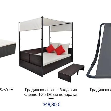
5x60 см
Градинско легло с балдахин
Бърз преглед
Градинско 
Б
кафяво 190x130 см полиратан
Цена
348,30 €