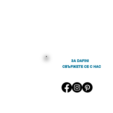
В)
200 x 60 x 75 см (Д x Ш x В)
200 x 73 x 45 см (Д x Ш x В)
200 x 90 x 40 cм (Ш x Д x В)
202 x 145 x 80 см (Д x Ш x
В)
210 x 140/161 x 23/63 см (Д
x Ш x В)
220 x 130 x 35 cm (Д x Ш x
В)
ЗА DAFINI
СВЪРЖЕТЕ СЕ С НАС