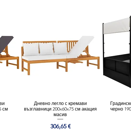
ви
Дневно легло с кремави
Бърз преглед
Градинск
Б
5 см
възглавници 200x60x75 см акация
черно 19
масив
Цена
306,65 €