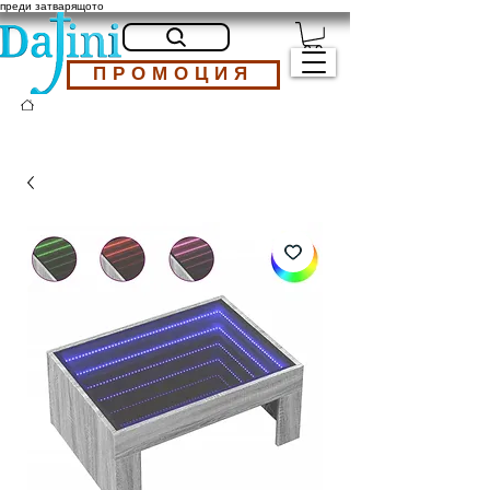
преди затварящото
ПРОМОЦИЯ