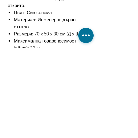
открито.
Цвят: Сив сонома
Материал: Инженерно дърво,
стъкло
Размери: 70 x 50 x 30 см (Д x Ш x В)
Максимална товароносимост
(обща): 30 кг
Максимална товароносимост
(огледален плот): 5 кг
Максимална товароносимост
(ламинат): 20 кг
С LED светлини
Необходим е монтаж
Свързани
продукти