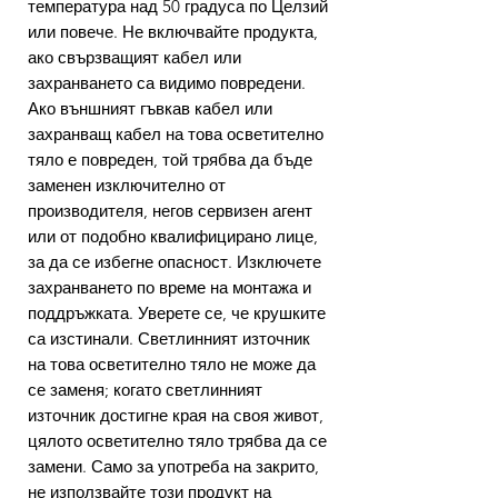
температура над 50 градуса по Целзий
или повече. Не включвайте продукта,
ако свързващият кабел или
захранването са видимо повредени.
Ако външният гъвкав кабел или
захранващ кабел на това осветително
тяло е повреден, той трябва да бъде
заменен изключително от
производителя, негов сервизен агент
или от подобно квалифицирано лице,
за да се избегне опасност. Изключете
захранването по време на монтажа и
поддръжката. Уверете се, че крушките
са изстинали. Светлинният източник
на това осветително тяло не може да
се заменя; когато светлинният
източник достигне края на своя живот,
цялото осветително тяло трябва да се
замени. Само за употреба на закрито,
не използвайте този продукт на