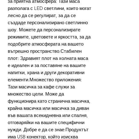
за приятна атмосфера: Тази маса
разполага с LED светлини, които могат
лесно да се регулират, за да се
създаде персонализирано светлинно
шоу. Можете да персонализирате
режимите, цветовете и яркостта, за да
подобрите атмосферата на вашето
вътрешно пространство.Стабилен
плот: Здравият плот на холната маса
е идеален и за поставяне на вашите
напитки, храна и други декоративни
елементи.Множество приложения:
Тази масичка за кафе служи за
множество цели. Може да
функционира като странична масичка,
крайна масичка или масичка за диван
във вашата всекидневна или спалня,
отговаряйки на вашите специфични
нужди. Добре е да се знае:Продуктът
има USB конектор, който изисква