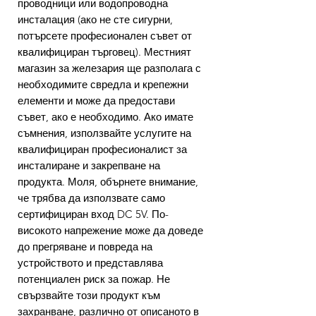
проводници или водопроводна
инсталация (ако не сте сигурни,
потърсете професионален съвет от
квалифициран търговец). Местният
магазин за железария ще разполага с
необходимите свредла и крепежни
елементи и може да предостави
съвет, ако е необходимо. Ако имате
съмнения, използвайте услугите на
квалифициран професионалист за
инсталиране и закрепване на
продукта. Моля, обърнете внимание,
че трябва да използвате само
сертифициран вход DC 5V. По-
високото напрежение може да доведе
до прегряване и повреда на
устройството и представлява
потенциален риск за пожар. Не
свързвайте този продукт към
захранване, различно от описаното в