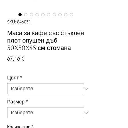
SKU: 846051
Маса за кафе със стъклен
плот опушен дъб
50x50x45 см стомана
Цена
67,16 €
Цвят
*
Размер
*
Количество
*