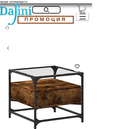
преди затварящото
ПРОМОЦИЯ