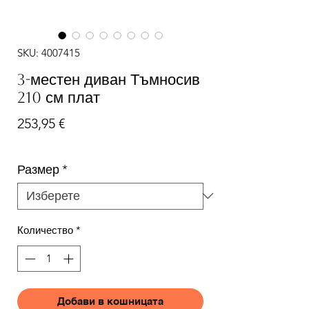
SKU: 4007415
3-местен диван Тъмносив
210 см плат
Цена
253,95 €
Размер
*
Количество
*
Добави в кошницата