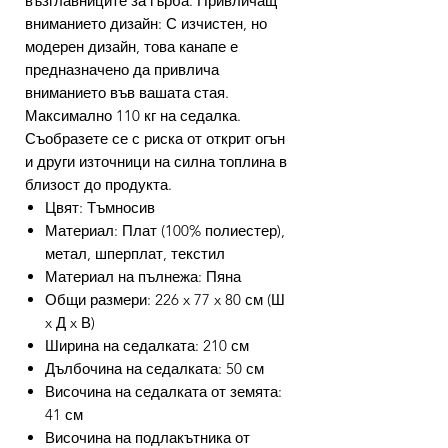
възглавниците за гърба. Привличащ
вниманието дизайн: С изчистен, но
модерен дизайн, това канапе е
предназначено да привлича
вниманието във вашата стая.
Максимално 110 кг на седалка.
Съобразете се с риска от открит огън
и други източници на силна топлина в
близост до продукта.
Цвят: Тъмносив
Материал: Плат (100% полиестер),
метал, шперплат, текстил
Материал на пълнежа: Пяна
Общи размери: 226 x 77 x 80 см (Ш
x Д x В)
Ширина на седалката: 210 см
Дълбочина на седалката: 50 см
Височина на седалката от земята:
41 см
Височина на подлакътника от