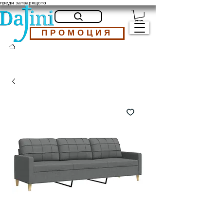
преди затварящото
ПРОМОЦИЯ