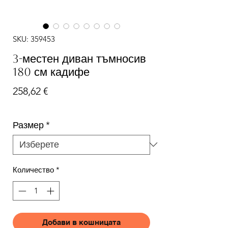
SKU: 359453
3-местен диван тъмносив
180 см кадифе
Цена
258,62 €
Размер
*
Количество
*
Добави в кошницата