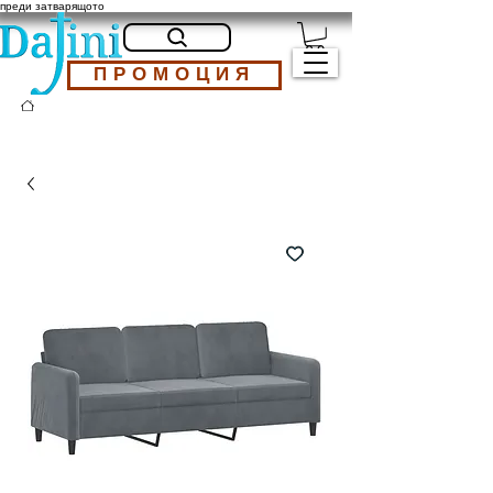
преди затварящото
ПРОМОЦИЯ