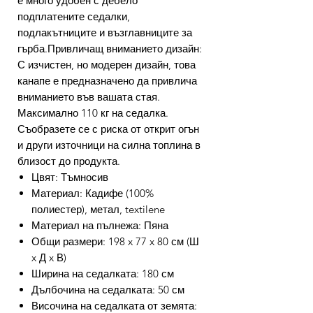
е много удобен с дебело
подплатените седалки,
подлакътниците и възглавниците за
гърба.Привличащ вниманието дизайн:
С изчистен, но модерен дизайн, това
канапе е предназначено да привлича
вниманието във вашата стая.
Максимално 110 кг на седалка.
Съобразете се с риска от открит огън
и други източници на силна топлина в
близост до продукта.
Цвят: Тъмносив
Материал: Кадифе (100%
полиестер), метал, textilene
Материал на пълнежа: Пяна
Общи размери: 198 x 77 x 80 см (Ш
x Д x В)
Ширина на седалката: 180 см
Дълбочина на седалката: 50 см
Височина на седалката от земята: