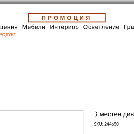
ПРОМОЦИЯ
щения
Мебели
Интериор
Осветление
Гр
РОДУКТ
3-местен див
SKU: 244650