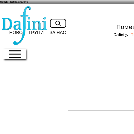
преди затварящото
Поме
НОВО
ГРУПИ
ЗА НАС
>
Dafini
П