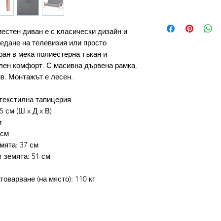
естен диван е с класически дизайн и
ледане на телевизия или просто
ран в мека полиестерна тъкан и
лен комфорт. С масивна дървена рамка,
в. Монтажът е лесен.
текстилна тапицерия
5 см (Ш x Д x В)
м
 см
мята: 37 см
 земята: 51 см
оварване (на място): 110 кг