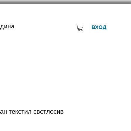
адина
ВХОД
ан текстил светлосив