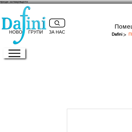
преди затварящото
Поме
НОВО
ГРУПИ
ЗА НАС
>
Dafini
П