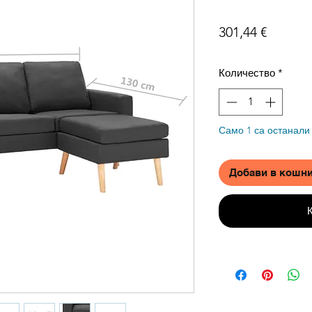
Цена
301,44 €
Количество
*
Само 1 са останали
Добави в кошн