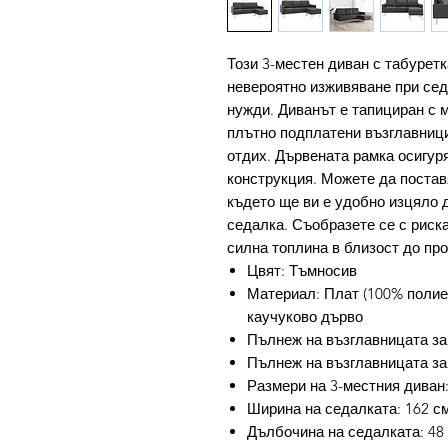
Този 3-местен диван с табуретк
невероятно изживяване при сед
нужди. Диванът е тапициран с м
плътно подплатени възглавници
отдих. Дървената рамка осигур
конструкция. Можете да постав
където ще ви е удобно изцяло д
седалка. Съобразете се с риска
силна топлина в близост до про
Цвят: Тъмносив
Материал: Плат (100% полие
каучуково дърво
Пълнеж на възглавницата за
Пълнеж на възглавницата за
Размери на 3-местния диван: 
Ширина на седалката: 162 с
Дълбочина на седалката: 48