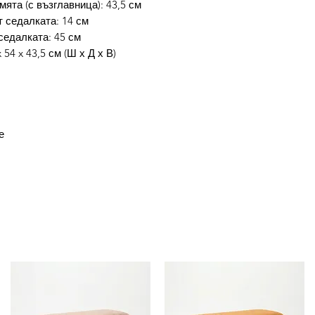
ята (с възглавница): 43,5 см
 седалката: 14 см
седалката: 45 см
54 x 43,5 см (Ш х Д х В)
е