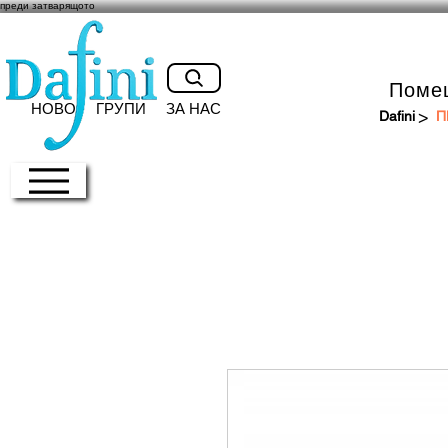
преди затварящото
Поме
НОВО
ГРУПИ
ЗА НАС
>
Dafini
П