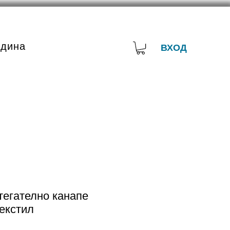
адина
ВХОД
тегателно канапе
екстил