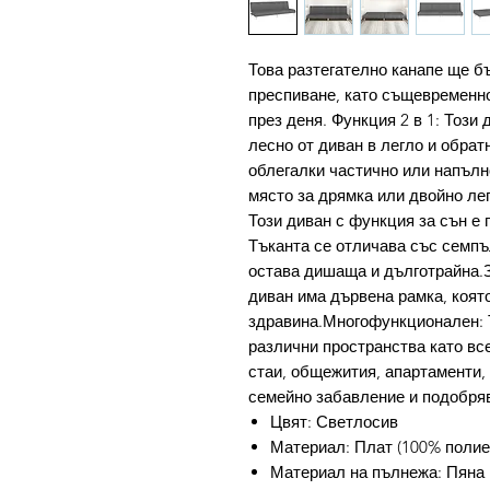
Това разтегателно канапе ще б
преспиване, като същевременно
през деня. Функция 2 в 1: Този
лесно от диван в легло и обра
облегалки частично или напълн
място за дрямка или двойно ле
Този диван с функция за сън е 
Тъканта се отличава със семпъ
остава дишаща и дълготрайна.З
диван има дървена рамка, коят
здравина.Многофункционален: Т
различни пространства като вс
стаи, общежития, апартаменти,
семейно забавление и подобряв
Цвят: Светлосив
Материал: Плат (100% полие
Материал на пълнежа: Пяна