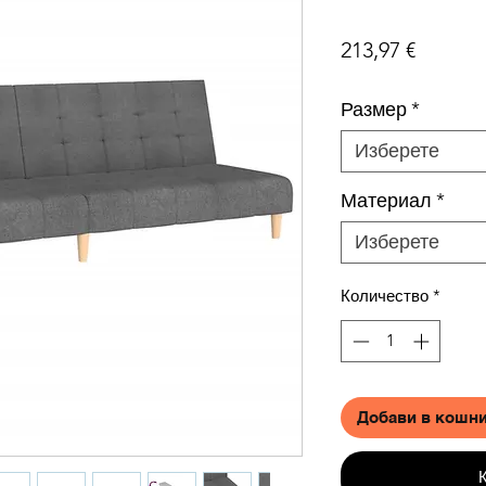
Цена
213,97 €
Размер
*
Изберете
Материал
*
Изберете
Количество
*
Добави в кошн