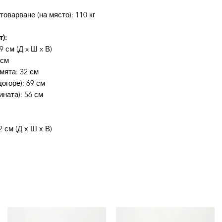
оварване (на място): 110 кг
):
9 см (Д x Ш x В)
 см
мята: 32 см
огоре): 69 см
ината): 56 см
 см (Д х Ш х В)