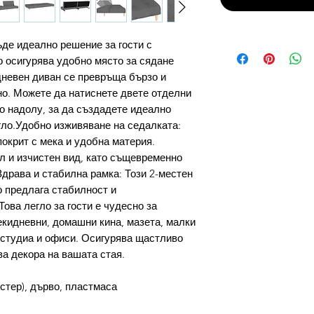
ъде идеално решение за гости с
 осигурява удобно място за сядане
 дневен диван се превръща бързо и
тно. Можете да натиснете двете отделни
о надолу, за да създадете идеално
гло.Удобно изживяване на седалката:
покрит с мека и удобна материя.
л и изчистен вид, като същевременно
драва и стабилна рамка: Този 2-местен
о предлага стабилност и
ова легло за гости е чудесно за
екидневни, домашни кина, мазета, малки
 студиа и офиси. Осигурява щастливо
а декора на вашата стая.
стер), дърво, пластмаса