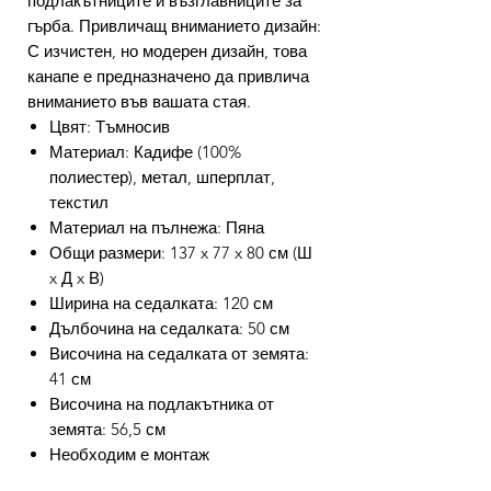
подлакътниците и възглавниците за
гърба. Привличащ вниманието дизайн:
С изчистен, но модерен дизайн, това
канапе е предназначено да привлича
вниманието във вашата стая.
Цвят: Тъмносив
Материал: Кадифе (100%
полиестер), метал, шперплат,
текстил
Материал на пълнежа: Пяна
Общи размери: 137 x 77 x 80 см (Ш
x Д x В)
Ширина на седалката: 120 см
Дълбочина на седалката: 50 см
Височина на седалката от земята:
41 см
Височина на подлакътника от
земята: 56,5 см
Необходим е монтаж