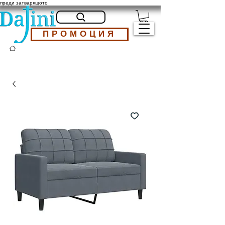
преди затварящото
ПРОМОЦИЯ